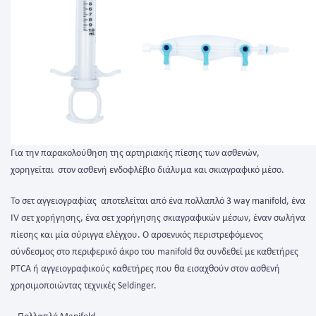
Για την παρακολούθηση της αρτηριακής πίεσης των ασθενών,
χορηγείται στον ασθενή ενδοφλέβιο διάλυμα και σκιαγραφικό μέσο.
Το σετ αγγειογραφίας αποτελείται από ένα πολλαπλό 3 way manifold, ένα
IV σετ χορήγησης, ένα σετ χορήγησης σκιαγραφικών μέσων, έναν σωλήνα
πίεσης και μία σύριγγα ελέγχου. Ο αρσενικός περιστρεφόμενος
σύνδεσμος στο περιφερικό άκρο του manifold θα συνδεθεί με καθετήρες
PTCA ή αγγειογραφικούς καθετήρες που θα εισαχθούν στον ασθενή
χρησιμοποιώντας τεχνικές Seldinger.