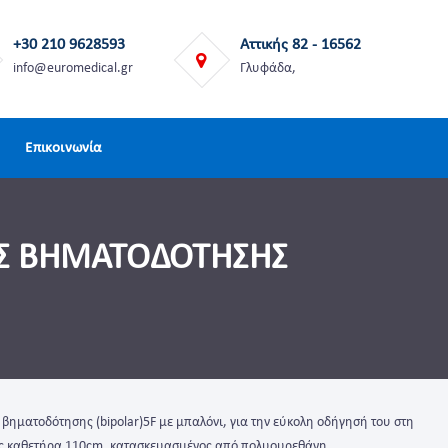
+30 210 9628593
Αττικής 82 - 16562
info@euromedical.gr
Γλυφάδα,
Επικοινωνία
ΗΣ ΒΗΜΑΤΟΔΟΤΗΣΗΣ
βηματοδότησης (bipolar)5F με μπαλόνι, για την εύκολη οδήγησή του στη
κος καθετήρα 110cm, κατασκευασμένος από πολυουρεθάνη.