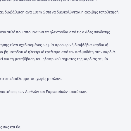
έτει διαβάθμιση ανά 10cm ώστε να διευκολύνεται η ακριβής τοποθέτησή
έναν αυλό που απομονώνει τα ηλεκτρόδια από τις ακίδες σύνδεσης.
τησης είναι σχεδιασμένος ως μία προσωρινή διαφλέβια καρδιακή
α βηματοδοτικό ηλεκτρικό ερέθισμα από τον παλμοδότη στην καρδιά.
εί για τη μεταβίβαση του ηλεκτρικού σήματος της καρδιάς σε μία
τατευτικό κάλυμμα και χωρίς μπαλόνι.
 απαιτήσεις των Διεθνών και Ευρωπαϊκών προτύπων.
ς σας και θα