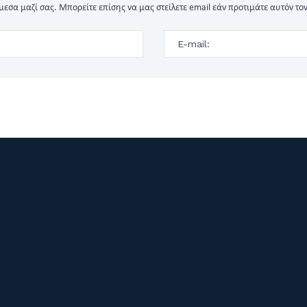
εσα μαζί σας. Μπορείτε επίσης να μας στείλετε email εάν προτιμάτε αυτόν τον