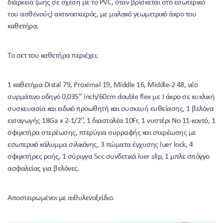
διάρκεια ζωής σε σχέση με το PVC, όταν βρίσκεται στο εσωτερικό
του ασθενούς) ακτινοσκιερός, με μαλακό γεωμετρικό άκρο του
καθετήρα.
Το σετ του καθετήρα περιέχει:
1 καθετήρα Distal 79, Proximal 19, Middle 16, Middle-2 48, νέο
συρμάτινο οδηγό 0,035’’ inch/60cm double flex με J άκρο σε κυκλική
συσκευασία και ειδικό προωθητή και συσκευή ευθείασης, 1 βελόνα
εισαγωγής 18Ga x 2-1/2’’, 1 διαστολέα 10Fr, 1 νυστέρι Νο 11-κοντό, 1
σφιγκτήρα στερέωσης, πτερύγια συρραφής και στερέωσης με
εσωτερικό κάλυμμα σιλικόνης, 3 πώματα έγχυσης luer lock, 4
σφιγκτήρες ροής, 1 σύριγγα 5cc συνδετικά luer slip, 1 μπλε σπόγγο
ασφαλείας για βελόνες.
Αποστειρωμένοι με αιθυλενοξείδιο.