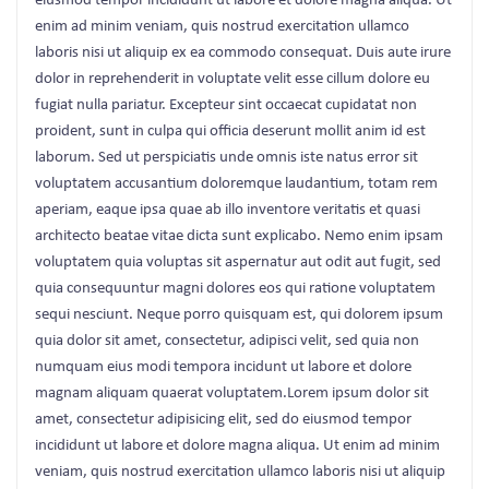
eiusmod tempor incididunt ut labore et dolore magna aliqua. Ut
enim ad minim veniam, quis nostrud exercitation ullamco
laboris nisi ut aliquip ex ea commodo consequat. Duis aute irure
dolor in reprehenderit in voluptate velit esse cillum dolore eu
fugiat nulla pariatur. Excepteur sint occaecat cupidatat non
proident, sunt in culpa qui officia deserunt mollit anim id est
laborum. Sed ut perspiciatis unde omnis iste natus error sit
voluptatem accusantium doloremque laudantium, totam rem
aperiam, eaque ipsa quae ab illo inventore veritatis et quasi
architecto beatae vitae dicta sunt explicabo. Nemo enim ipsam
voluptatem quia voluptas sit aspernatur aut odit aut fugit, sed
quia consequuntur magni dolores eos qui ratione voluptatem
sequi nesciunt. Neque porro quisquam est, qui dolorem ipsum
quia dolor sit amet, consectetur, adipisci velit, sed quia non
numquam eius modi tempora incidunt ut labore et dolore
magnam aliquam quaerat voluptatem.Lorem ipsum dolor sit
amet, consectetur adipisicing elit, sed do eiusmod tempor
incididunt ut labore et dolore magna aliqua. Ut enim ad minim
veniam, quis nostrud exercitation ullamco laboris nisi ut aliquip