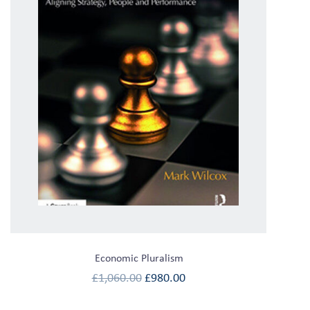
Economic Pluralism
£
1,060.00
£
980.00