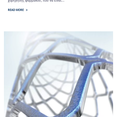
χορήγησης φάρμακου, που να είναι...
READ MORE