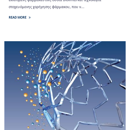
εκλυόμενη φαρμακευτική ουσία Biolimus και τεχνολογία
στοχευόμενης χορήγησης φάρμακου, που ν...
READ MORE