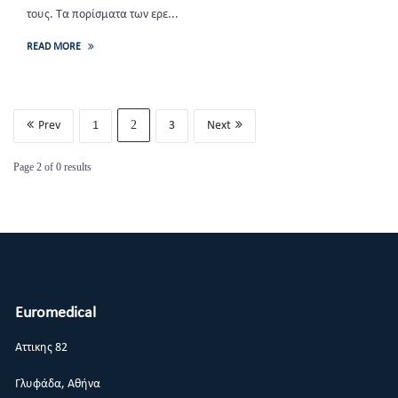
τους. Τα πορίσματα των ερε...
READ MORE
2
Prev
1
3
Next
Page
2
of
0
results
Euromedical
Αττικης 82
Γλυφάδα, Αθήνα