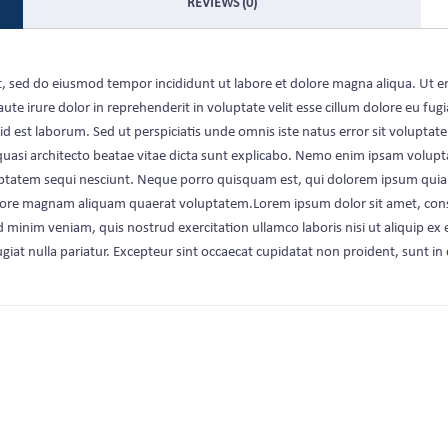
REVIEWS (0)
lit, sed do eiusmod tempor incididunt ut labore et dolore magna aliqua. Ut 
te irure dolor in reprehenderit in voluptate velit esse cillum dolore eu fugi
im id est laborum. Sed ut perspiciatis unde omnis iste natus error sit vol
 quasi architecto beatae vitae dicta sunt explicabo. Nemo enim ipsam volupt
tatem sequi nesciunt. Neque porro quisquam est, qui dolorem ipsum quia dol
ore magnam aliquam quaerat voluptatem.Lorem ipsum dolor sit amet, consec
d minim veniam, quis nostrud exercitation ullamco laboris nisi ut aliquip e
ugiat nulla pariatur. Excepteur sint occaecat cupidatat non proident, sunt in 