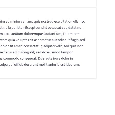
enim ad minim veniam, quis nostrud exercitation ullamco
at nulla pariatur. Excepteur sint occaecat cupidatat non
uptatem accusantium doloremque laudantium, totam rem
atem quia voluptas sit aspernatur aut odit aut fugit, sed
or sit amet, consectetur, adipisci velit, sed quia non
tetur adipisicing elit, sed do eiusmod tempor
x ea commodo consequat. Duis aute irure dolor in
culpa qui officia deserunt mollit anim id est laborum.