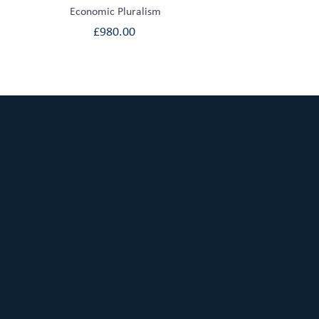
Economic Pluralism
£
980.00