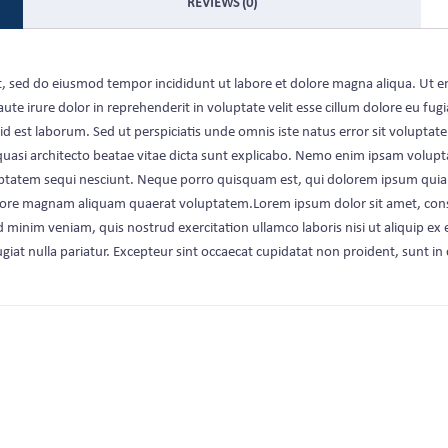
REVIEWS (0)
lit, sed do eiusmod tempor incididunt ut labore et dolore magna aliqua. Ut 
te irure dolor in reprehenderit in voluptate velit esse cillum dolore eu fugi
im id est laborum. Sed ut perspiciatis unde omnis iste natus error sit vol
 quasi architecto beatae vitae dicta sunt explicabo. Nemo enim ipsam volupt
tatem sequi nesciunt. Neque porro quisquam est, qui dolorem ipsum quia dol
ore magnam aliquam quaerat voluptatem.Lorem ipsum dolor sit amet, consec
d minim veniam, quis nostrud exercitation ullamco laboris nisi ut aliquip e
ugiat nulla pariatur. Excepteur sint occaecat cupidatat non proident, sunt in 