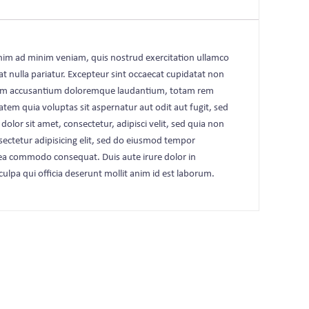
enim ad minim veniam, quis nostrud exercitation ullamco
at nulla pariatur. Excepteur sint occaecat cupidatat non
uptatem accusantium doloremque laudantium, totam rem
atem quia voluptas sit aspernatur aut odit aut fugit, sed
or sit amet, consectetur, adipisci velit, sed quia non
tetur adipisicing elit, sed do eiusmod tempor
x ea commodo consequat. Duis aute irure dolor in
culpa qui officia deserunt mollit anim id est laborum.