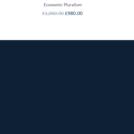
Economic Pluralism
£
1,060.00
£
980.00