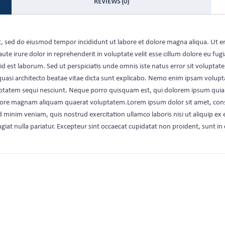
REVIEWS (0)
lit, sed do eiusmod tempor incididunt ut labore et dolore magna aliqua. Ut 
te irure dolor in reprehenderit in voluptate velit esse cillum dolore eu fugi
im id est laborum. Sed ut perspiciatis unde omnis iste natus error sit vol
 quasi architecto beatae vitae dicta sunt explicabo. Nemo enim ipsam volupt
tatem sequi nesciunt. Neque porro quisquam est, qui dolorem ipsum quia dol
ore magnam aliquam quaerat voluptatem.Lorem ipsum dolor sit amet, consec
d minim veniam, quis nostrud exercitation ullamco laboris nisi ut aliquip e
ugiat nulla pariatur. Excepteur sint occaecat cupidatat non proident, sunt in 