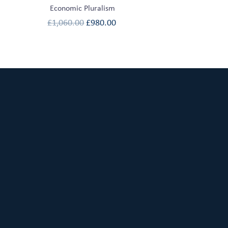
Economic Pluralism
£
1,060.00
£
980.00