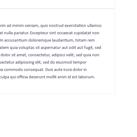
enim ad minim veniam, quis nostrud exercitation ullamco
at nulla pariatur. Excepteur sint occaecat cupidatat non
uptatem accusantium doloremque laudantium, totam rem
atem quia voluptas sit aspernatur aut odit aut fugit, sed
or sit amet, consectetur, adipisci velit, sed quia non
tetur adipisicing elit, sed do eiusmod tempor
x ea commodo consequat. Duis aute irure dolor in
culpa qui officia deserunt mollit anim id est laborum.